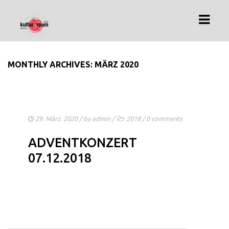
MONTHLY ARCHIVES: MÄRZ 2020
HOME
ÜBER UNS
ARCHIV
29. März. 2020
/ by
admin
/
2018
/
0 comments
IMPRESSUM
ADVENTKONZERT
DATENSCHUTZ
07.12.2018